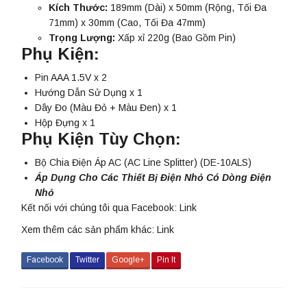
Kích Thước:
189mm (Dài) x 50mm (Rộng, Tối Đa
71mm) x 30mm (Cao, Tối Đa 47mm)
Trọng Lượng:
Xấp xỉ 220g (Bao Gồm Pin)
Phụ Kiện:
Pin AAA 1.5V x 2
Hướng Dẫn Sử Dụng x 1
Dây Đo (Màu Đỏ + Màu Đen) x 1
Hộp Đựng x 1
Phụ Kiện Tùy Chọn:
Bộ Chia Điện Áp AC (AC Line Splitter) (DE-10ALS)
Áp Dụng Cho Các Thiết Bị Điện Nhỏ Có Dòng Điện
Nhỏ
Kết nối với chúng tôi qua Facebook:
Link
Xem thêm các sản phẩm khác:
Link
Facebook
Twitter
Google+
Pin It