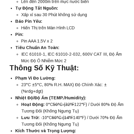
Lên đến 2000m trên mực nước biển
Tự Động Tắt Nguồn:
Xấp xỉ sau 30 Phút không sử dụng
Báo Pin Yếu:
Hiển Thị trên Màn Hình LCD
Pin:
Pin AAA 1.5V x 2
Tiêu Chuẩn An Toàn:
IEC 61010-1, IEC 61010-2-032, 600V CAT III, Độ Ẩm
Mức Độ Ô Nhiễm Mức 2
Thông Số Kỹ Thuật:
Phạm Vi Đo Lường:
23°C ±5°C, 80% R.H. MAX) Độ Chính Xác: ±
(%rdg+dgt)
Nhiệt Độ/Độ Ẩm (TEMP./Humidity):
Hoạt Động:
0°C
50°C (32°F
122°F) / Dưới 80% Độ Ẩm
Tương Đối (Không Ngưng Tụ)
Lưu Trữ:
-10°C
60°C (14°F
140°F) / Dưới 70% Độ Ẩm
Tương Đối (Không Ngưng Tụ)
Kích Thước và Trọng Lượng: