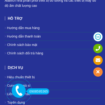
Alatech nhà phân phối
thiêt bị đo lường
và các thiết bị
máy đo
độ ẩm
chất lượng cao
HỖ TRỢ
Hướng dẫn mua hàng
Hướng dẫn thanh toán
Chính sách bảo mật
Chính sách đổi trả hàng
DỊCH VỤ
Hiệu chuẩn thiết bị
Cung cấp giá sỉ
0908595365
Liên hệ hợp tác
Tuyển dụng