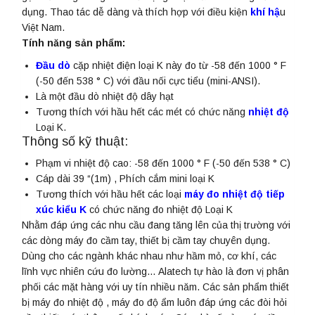
dụng. Thao tác dễ dàng và thích hợp với điều kiện
khí hậ
u
Việt Nam.
Tính năng sản phẩm:
Đầu dò
cặp nhiệt điện loại K này đo từ -58 đến 1000 ° F
(-50 đến 538 ° C) với đầu nối cực tiểu (mini-ANSI).
Là một đầu dò nhiệt độ dây hạt
Tương thích với hầu hết các mét có chức năng
nhiệt độ
Loại K.
Thông số kỹ thuật:
Phạm vi nhiệt độ cao: -58 đến 1000 ° F (-50 đến 538 ° C)
Cáp dài 39 “(1m) , Phích cắm mini loại K
Tương thích với hầu hết các loại
máy đo nhiệt độ tiếp
xúc kiểu K
có chức năng đo nhiệt độ Loại K
Nhằm đáp ứng các nhu cầu đang tăng lên của thị trường với
các dòng máy đo cầm tay, thiết bị cầm tay chuyên dụng.
Dùng cho các ngành khác nhau như hầm mỏ, cơ khí, các
lĩnh vực nhiên cứu đo lường… Alatech tự hào là đơn vị phân
phối các mặt hàng với uy tín nhiều năm. Các sản phẩm thiết
bị máy đo nhiệt độ , máy đo độ ẩm luôn đáp ứng các đòi hỏi