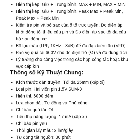
Hiển thị kép: Giữ + Trung bình, MAX + MIN, MAX + MIN
Hiển thị kép: Giữ + Trung bình, Peak Max + Peak Min,
Peak Max + Peak Min
Kiểm tra pin và bộ sạc của ô tô trực tuyến: Đo điện áp
khởi động tối thiểu của pin và Đo điện áp sạc tối đa của
bộ sạc động cơ
Bộ lọc thấp (LPF, 1KHz, -3dB) để đo đạc biến tần (VFD)
Bảo vệ quá tải 600V cho đo điện trở (Ω) và đo dung tích
Lý tưởng cho công việc trong các hộp công tắc hoặc khu
vực cáp kín
Thông số Kỹ Thuật Chung:
Kích thước dẫn truyền: Tối đa 25mm (xấp xỉ)
Loại pin: Hai viên pin 1.5V SUM-3
Hiển thị: 6000 đếm
Lựa chọn dải: Tự động và Thủ công
Chỉ báo quá tải: OL
Tiêu thụ năng lượng: 17 mA (xấp xỉ)
Chỉ báo pin yếu
Thời gian lấy mẫu: 2 lần/giây
Tự động tắt nguồn: 30 phút