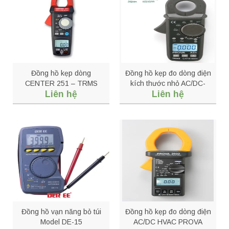
Đồng hồ kẹp dòng
Đồng hồ kẹp đo dòng điện
CENTER 251 – TRMS
kích thước nhỏ AC/DC-
Liên hệ
Liên hệ
HVAC Clamp Meter
PROVA A5+
Đồng hồ vạn năng bỏ túi
Đồng hồ kẹp đo dòng điện
Model DE-15
AC/DC HVAC PROVA