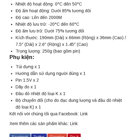
Nhiệt độ hoạt động: 0°C đến 50°C
Độ ẩm hoạt động: Dưới 85% tương đối
Độ cao: Lên đến 2000M
Nhiệt độ lưu trữ: -20°C đến 60°C
Độ ẩm lưu trữ: Dưới 75% tương đối
Kích thước: 190mm (Dài) x 66mm (Rộng) x 36mm (Cao) /
7.5″ (Dài) x 2.6″ (Rộng) x 1.45″ (Cao)
Trọng lượng: 250g (bao gồm pin)
Phụ kiện:
Túi đựng x 1
Hướng dẫn sử dụng người dùng x 1
Pin 1.5V x 2
Dây đo x 1
Đầu dò nhiệt độ loại K x 1
Bộ chuyển đổi (cho đo đạc dung lượng và đầu dò nhiệt
độ loại K) x 1
Kết nối với chúng tôi qua Facebook:
Link
Xem thêm các sản phẩm khác:
Link
Facebook
Twitter
Google+
Pin It