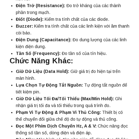
Điện Trở (Resistance):
Đo trở kháng của các thành
phần trong mạch.
Điốt (Diode):
Kiểm tra tính chất của các diode.
Buzzer:
Kiểm tra tính chất của các linh kiện với âm thanh
còi báo.
Điện Dung (Capacitance):
Đo dung lượng của các linh
kiện điện dung.
Tần Số (Frequency):
Đo tần số của tín hiệu.
Chức Năng Khác:
Giữ Dữ Liệu (Data Hold):
Giữ giá trị đo hiện tại trên
màn hình.
Lựa Chọn Tự Động Tắt Nguồn:
Tự động tắt nguồn để
tiết kiệm pin.
Giữ Dữ Liệu Tối Đa/Tối Thiểu (Max/Min Hold):
Ghi
nhận giá trị tối đa và tối thiểu trong quá trình đo.
Phạm Vi Tự Động & Phạm Vi Thủ Công:
Thiết bị có
thể chuyển đổi giữa chế độ đo tự động và thủ công.
Đọc Một Phím Dịch Chuyển Hz, A & V:
Chức năng đọc
thông số tần số, dòng điện và điện áp.