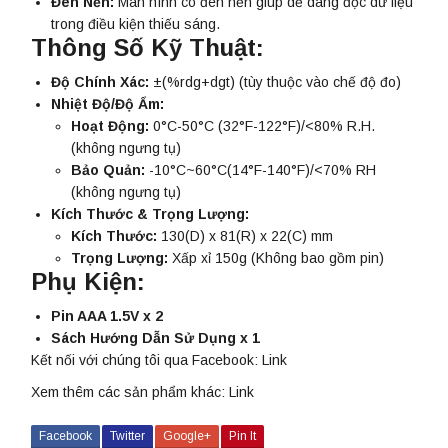
Đèn Nền:
Màn hình có đèn nền giúp dễ dàng đọc dữ liệu
trong điều kiện thiếu sáng.
Thông Số Kỹ Thuật:
Độ Chính Xác:
±(%rdg+dgt) (tùy thuộc vào chế độ đo)
Nhiệt Độ/Độ Ẩm:
Hoạt Động:
0°C-50°C (32°F-122°F)/<80% R.H.
(không ngưng tụ)
Bảo Quản:
-10°C~60°C(14°F-140°F)/<70% RH
(không ngưng tụ)
Kích Thước & Trọng Lượng:
Kích Thước:
130(D) x 81(R) x 22(C) mm
Trọng Lượng:
Xấp xỉ 150g (Không bao gồm pin)
Phụ Kiện:
Pin AAA 1.5V x 2
Sách Hướng Dẫn Sử Dụng x 1
Kết nối với chúng tôi qua Facebook:
Link
Xem thêm các sản phẩm khác:
Link
Facebook
Twitter
Google+
Pin It