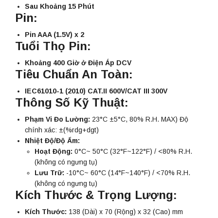
Sau Khoảng 15 Phút
Pin:
Pin AAA (1.5V) x 2
Tuổi Thọ Pin:
Khoảng 400 Giờ ở Điện Áp DCV
Tiêu Chuẩn An Toàn:
IEC61010-1 (2010) CAT.II 600V/CAT III 300V
Thông Số Kỹ Thuật:
Phạm Vi Đo Lường:
23°C ±5°C, 80% R.H. MAX) Độ
chính xác: ±(%rdg+dgt)
Nhiệt Độ/Độ Ẩm:
Hoạt Động:
0°C~ 50°C (32°F~122°F) / <80% R.H.
(không có ngưng tụ)
Lưu Trữ:
-10°C~ 60°C (14°F~140°F) / <70% R.H.
(không có ngưng tụ)
Kích Thước & Trọng Lượng:
Kích Thước:
138 (Dài) x 70 (Rộng) x 32 (Cao) mm