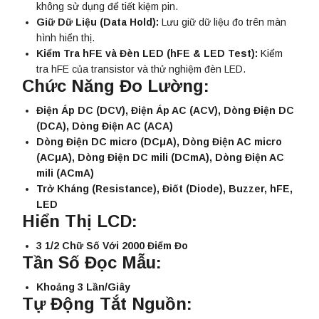
không sử dụng để tiết kiệm pin.
Giữ Dữ Liệu (Data Hold):
Lưu giữ dữ liệu đo trên màn
hình hiển thị.
Kiểm Tra hFE và Đèn LED (hFE & LED Test):
Kiểm
tra hFE của transistor và thử nghiệm đèn LED.
Chức Năng Đo Lường:
Điện Áp DC (DCV), Điện Áp AC (ACV), Dòng Điện DC
(DCA), Dòng Điện AC (ACA)
Dòng Điện DC micro (DCμA), Dòng Điện AC micro
(ACμA), Dòng Điện DC mili (DCmA), Dòng Điện AC
mili (ACmA)
Trở Kháng (Resistance), Điốt (Diode), Buzzer, hFE,
LED
Hiển Thị LCD:
3 1/2 Chữ Số Với 2000 Điểm Đo
Tần Số Đọc Mẫu:
Khoảng 3 Lần/Giây
Tự Động Tắt Nguồn: