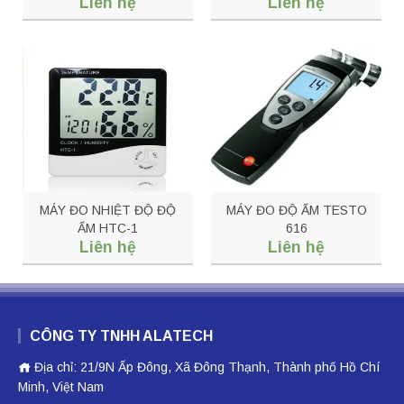
Liên hệ
Liên hệ
EXTECH AN310
MÁY ĐO NHIỆT ĐỘ ĐỘ
MÁY ĐO ĐỘ ẨM TESTO
ẨM HTC-1
616
Liên hệ
Liên hệ
CÔNG TY TNHH ALATECH
Địa chỉ: 21/9N Ấp Đông, Xã Đông Thạnh, Thành phố Hồ Chí
Minh, Việt Nam