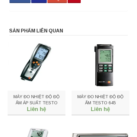
SẢN PHẨM LIÊN QUAN
MÁY ĐO NHIỆT ĐỘ ĐỘ
MÁY ĐO NHIỆT ĐỘ ĐỘ
ẨM ÁP SUẤT TESTO
ẨM TESTO 645
Liên hệ
Liên hệ
635-2