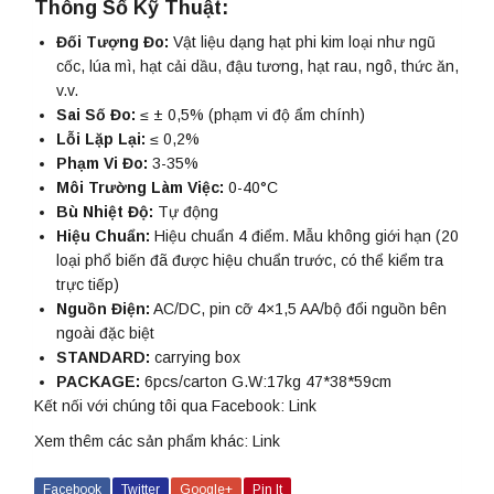
Thông Số Kỹ Thuật:
Đối Tượng Đo:
Vật liệu dạng hạt phi kim loại như ngũ
cốc, lúa mì, hạt cải dầu, đậu tương, hạt rau, ngô, thức ăn,
v.v.
Sai Số Đo:
≤ ± 0,5% (phạm vi độ ẩm chính)
Lỗi Lặp Lại:
≤ 0,2%
Phạm Vi Đo:
3-35%
Môi Trường Làm Việc:
0-40°C
Bù Nhiệt Độ:
Tự động
Hiệu Chuẩn:
Hiệu chuẩn 4 điểm. Mẫu không giới hạn (20
loại phổ biến đã được hiệu chuẩn trước, có thể kiểm tra
trực tiếp)
Nguồn Điện:
AC/DC, pin cỡ 4×1,5 AA/bộ đổi nguồn bên
ngoài đặc biệt
STANDARD:
carrying box
PACKAGE:
6pcs/carton G.W:17kg 47*38*59cm
Kết nối với chúng tôi qua Facebook:
Link
Xem thêm các sản phẩm khác:
Link
Facebook
Twitter
Google+
Pin It