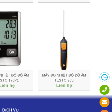
NHIỆT ĐỘ ĐỘ ẨM
MÁY ĐO NHIỆT ĐỘ ĐỘ ẨM
STO 176P1
TESTO 905i
Liên hệ
Liên hệ
DỊCH VỤ