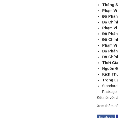
Thông S
Phạm Vi 
Độ Phân 
Độ Chính
Phạm Vi 
Độ Phân 
Độ Chính
Phạm Vi
Độ Phân 
Độ Chín
Thời Gi
Nguồn Đ
Kích Th
Trọng L
Standard
Package D
Kết nối với 
Xem thêm c
Facebook