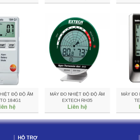
HIỆT ĐỘ ĐỘ ẨM
MÁY ĐO NHIỆT ĐỘ ĐỘ ẨM
MÁY ĐO 
TO 184G1
EXTECH RH35
TE
iên hệ
Liên hệ
HỖ TRỢ