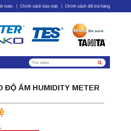
h toán
Chính sách bảo mật
Chính sách đổi trả hàng
Tìm
Search
kiếm:
O ĐỘ ẨM HUMIDITY METER
ệ
: