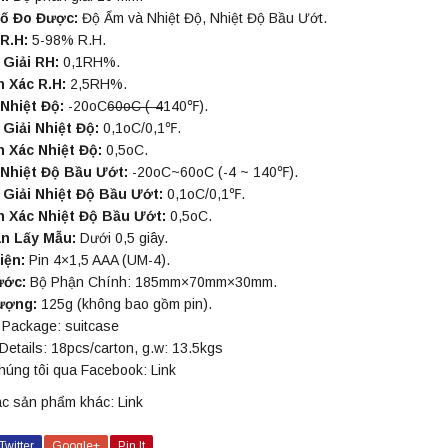
ố Đo Được:
Độ Ẩm và Nhiệt Độ, Nhiệt Độ Bầu Ướt.
R.H:
5-98% R.H.
Giải RH:
0,1RH%.
 Xác R.H:
2,5RH%.
Nhiệt Độ:
-20oC
60oC (-4
140℉).
Giải Nhiệt Độ:
0,1oC/0,1℉.
 Xác Nhiệt Độ:
0,5oC.
 Nhiệt Độ Bầu Ướt:
-20oC~60oC (-4 ~ 140℉).
Giải Nhiệt Độ Bầu Ướt:
0,1oC/0,1℉.
h Xác Nhiệt Độ Bầu Ướt:
0,5oC.
an Lấy Mẫu:
Dưới 0,5 giây.
iện:
Pin 4×1,5 AAA (UM-4).
ước:
Bộ Phận Chính: 185mm×70mm×30mm.
ượng:
125g (không bao gồm pin).
 Package: suitcase
etails: 18pcs/carton, g.w: 13.5kgs
chúng tôi qua Facebook:
Link
ác sản phẩm khác:
Link
Twitter
Google+
Pin It