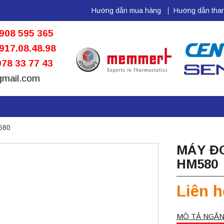
Hướng dẫn mua hàng
Hướng dẫn than
908 595 365
917.08.48.98
78 33 77 43
gmail.com
580
MÁY Đ
HM580
Liên h
MÔ TẢ NGẮN