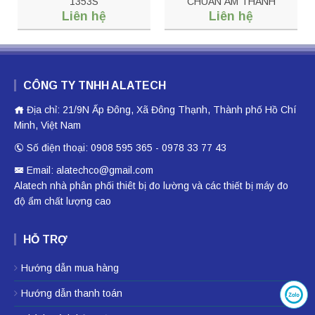
1353S
CHUẨN ÂM THANH
Liên hệ
Liên hệ
EXTECH 407732-KIT
CÔNG TY TNHH ALATECH
Địa chỉ: 21/9N Ấp Đông, Xã Đông Thạnh, Thành phố Hồ Chí
Minh, Việt Nam
Số điện thoại: 0908 595 365 - 0978 33 77 43
Email: alatechco@gmail.com
Alatech nhà phân phối
thiêt bị đo lường
và các thiết bị
máy đo
độ ẩm
chất lượng cao
HỖ TRỢ
Hướng dẫn mua hàng
Hướng dẫn thanh toán