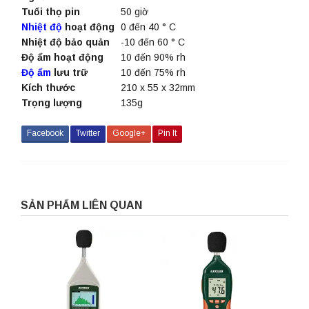
Tuổi thọ pin
50 giờ
Nhiệt độ
hoạt động
0 đến 40 ° C
Nhiệt độ bảo quản
-10 đến 60 ° C
Độ ẩm hoạt động
10 đến 90% rh
Độ ẩm
lưu trữ
10 đến 75% rh
Kích thước
210 x 55 x 32mm
Trọng lượng
135g
Facebook
Twitter
Google+
Pin It
SẢN PHẨM LIÊN QUAN