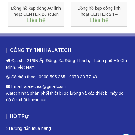
Đồng hồ kẹp dòng AC linh
Đồng hồ kẹp dòng linh
hoạt CENTER 26 (cuộn
hoạt CENTER 24 –
Liên hệ
Liên hệ
dây 10”/18”)
Flexible AC Clamp Meter
(8″)
CÔNG TY TNHH ALATECH
Địa chỉ: 21/9N Ấp Đông, Xã Đông Thạnh, Thành phố Hồ Chí
Minh, Việt Nam
Số điện thoại: 0908 595 365 - 0978 33 77 43
Email: alatechco@gmail.com
Alatech nhà phân phối
thiêt bị đo lường
và các thiết bị
máy đo
độ ẩm
chất lượng cao
HỖ TRỢ
Hướng dẫn mua hàng