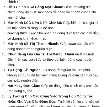
chính xác.
Điều Chỉnh DCA Bằng Một Chạm:
Có chức năng điều
chỉnh dòng điện DC một cách dễ dàng và nhanh chóng chỉ
với một chạm.
Màn Hình LCD Lớn 3 3/4 Chữ Số:
Giúp hiển thị các giá trị
đo một cách rõ ràng và dễ đọc.
Đường Kính Kẹp:
Cho phép đo dòng điện trên các dây dẫn
có đường kính khác nhau.
Màn Hình Đồ Thị Thanh Nhanh:
Giúp quan sát các biến
động nhanh trong nguồn điện.
Chức Năng Giữ Giá Trị Tối Đa/Tối Thiểu và Dữ Liệu:
Ghi nhận các giá trị đo và theo dõi biến động của nguồn
điện.
Tự Động Tắt Nguồn:
Tự động tắt nguồn sau 15 phút
không sử dụng để tiết kiệm năng lượng và đảm bảo tuổi thọ
pin hoặc nguồn điện.
Nút Xoay Đơn Giản:
Giúp dễ dàng điều chỉnh máy cho các
ứng dụng cụ thể.
Lý Tưởng Cho Các Công Việc Trong Hộp Công Tắc
Hoặc Khu Vực Cáp Đồng Đúc:
Thiết kế tiện lợi cho việc sử
dụng trong các công việc đo lường tại các hộp công tắc hoặc