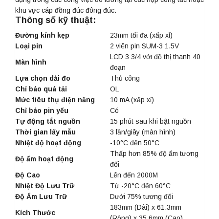
khu vực cáp đồng đúc đông đúc.
Thông số kỹ thuật
:
Đường kính kẹp
23mm tối đa (xấp xỉ)
Loại pin
2 viên pin SUM-3 1.5V
LCD 3 3/4 với đồ thị thanh 40
Màn hình
đoạn
Lựa chọn dải đo
Thủ công
Chỉ báo quá tải
OL
Mức tiêu thụ điện năng
10 mA (xấp xỉ)
Chỉ báo pin yếu
Có
Tự động tắt nguồn
15 phút sau khi bật nguồn
Thời gian lấy mẫu
3 lần/giây (màn hình)
Nhiệt độ hoạt động
-10°C đến 50°C
Thấp hơn 85% độ ẩm tương
Độ ẩm hoạt động
đối
Độ Cao
Lên đến 2000M
Nhiệt Độ Lưu Trữ
Từ -20°C đến 60°C
Độ Ẩm Lưu Trữ
Dưới 75% tương đối
183mm (Dài) x 61.3mm
Kích Thước
(Rộng) x 35.6mm (Cao)