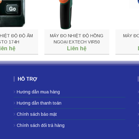
HIỆT ĐỘ ĐỘ ẨM
MÁY ĐO NHIỆT ĐỘ HỒNG
MÁY ĐO
STO 174H
NGOẠI EXTECH VIR50
iên hệ
Liên hệ
HỖ TRỢ
Hướng dẫn mua hàng
Hướng dẫn thanh toán
Chính sách bảo mật
Chính sách đổi trả hàng