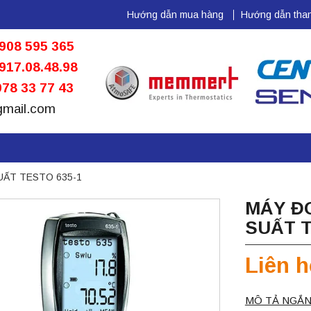
Hướng dẫn mua hàng
Hướng dẫn than
908 595 365
917.08.48.98
78 33 77 43
gmail.com
UẤT TESTO 635-1
MÁY ĐO
SUẤT T
Liên h
MÔ TẢ NGẮN