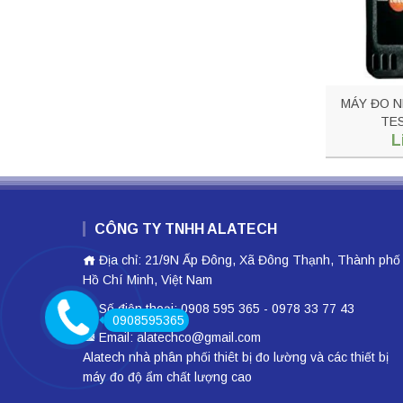
MÁY ĐO N
TE
L
CÔNG TY TNHH ALATECH
Địa chỉ: 21/9N Ấp Đông, Xã Đông Thạnh, Thành phố
Hồ Chí Minh, Việt Nam
Số điện thoại: 0908 595 365 - 0978 33 77 43
0908595365
Email: alatechco@gmail.com
Alatech nhà phân phối
thiêt bị đo lường
và các thiết bị
máy đo độ ẩm
chất lượng cao