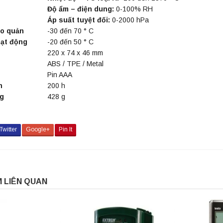
Độ ẩm – điện dung:
0-100% RH
Áp suất tuyệt đối:
0-2000 hPa
o quản
-30 đến 70 ° C
oạt động
-20 đến 50 ° C
220 x 74 x 46 mm
ABS / TPE / Metal
Pin AAA
n
200 h
ng
428 g
Twitter
Google+
Pin It
 LIÊN QUAN