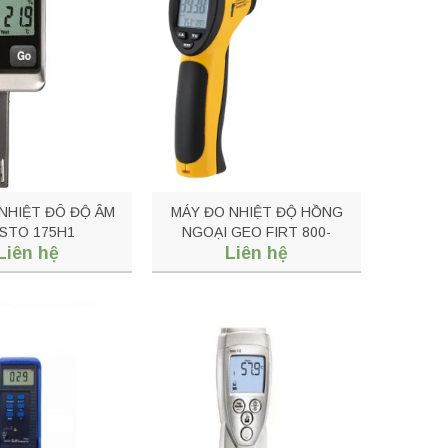
NHIỆT ĐÔ ĐỘ ÂM
MÁY ĐO NHIỆT ĐỘ HỒNG
STO 175H1
NGOẠI GEO FIRT 800-
Liên hệ
Liên hệ
POCKET