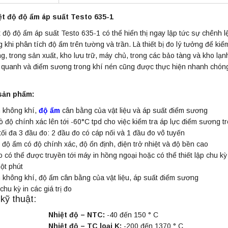
ệt độ độ ẩm áp suất Testo 635-1
 độ độ ẩm áp suất Testo 635-1 có thể hiển thị ngay lập tức sự chênh 
 khi phân tích độ ẩm trên tường và trần. Là thiết bị đo lý tưởng để ki
g, trong sản xuất, kho lưu trữ, máy chủ, trong các bảo tàng và kho lạ
quanh và điểm sương trong khí nén cũng được thực hiện nhanh chóng.C
sản phẩm:
 không khí,
độ ẩm
cân bằng của vật liệu và áp suất điểm sương
 độ chính xác lên tới -60°C tpd cho việc kiểm tra áp lực điểm sương t
ối đa 3 đầu đo: 2 đầu đo có cáp nối và 1 đầu đo vô tuyến
độ ẩm có độ chính xác, độ ổn định, điện trở nhiệt và độ bền cao
o có thể được truyền tới máy in hồng ngoại hoặc có thể thiết lập chu kỳ 
ột phút
 không khí, độ ẩm cân bằng của vật liệu, áp suất điểm sương
chu kỳ in các giá trị đo
kỹ thuật:
Nhiệt độ – NTC:
-40 đến 150 ° C
Nhiệt độ – TC loại K:
-200 đến 1370 ° C