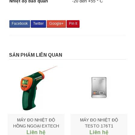
Nhiệt độ bảo quản
-20 đến +55 ° C
Facebook
Twitter
Google+
Pin It
SẢN PHẨM LIÊN QUAN
MÁY ĐO NHIỆT ĐỘ
MÁY ĐO NHIỆT ĐỘ
HỒNG NGOẠI EXTECH
TESTO 176T1
Liên hệ
Liên hệ
42510