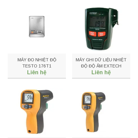
MÁY ĐO NHIỆT ĐỘ
MÁY GHI DỮ LIỆU NHIỆT
TESTO 176T1
ĐỘ ĐỘ ẨM EXTECH
Liên hệ
Liên hệ
RHT20