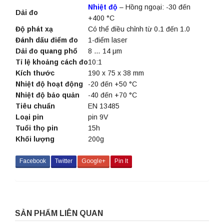
Nhiệt độ
– Hồng ngoại: -30 đến
Dải đo
+400 °C
Độ phát xạ
Có thể điều chỉnh từ 0.1 đến 1.0
Đánh dấu điểm đo
1-điểm laser
Dải đo quang phổ
8 … 14 μm
Tỉ lệ khoảng cách đo
10:1
Kích thước
190 x 75 x 38 mm
Nhiệt độ hoạt động
-20 đến +50 °C
Nhiệt độ bảo quản
-40 đến +70 °C
Tiêu chuẩn
EN 13485
Loại pin
pin 9V
Tuổi thọ pin
15h
Khối lượng
200g
Facebook
Twitter
Google+
Pin It
SẢN PHẨM LIÊN QUAN