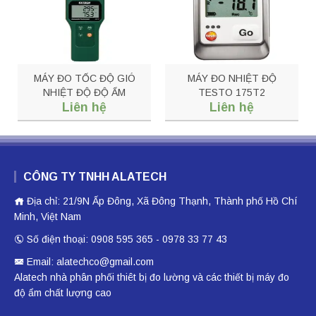
MÁY ĐO TỐC ĐỘ GIÓ
MÁY ĐO NHIỆT ĐỘ
NHIỆT ĐỘ ĐỘ ẨM
TESTO 175T2
Liên hệ
Liên hệ
EXTECH AN310
CÔNG TY TNHH ALATECH
Địa chỉ: 21/9N Ấp Đông, Xã Đông Thạnh, Thành phố Hồ Chí
Minh, Việt Nam
Số điện thoại: 0908 595 365 - 0978 33 77 43
Email: alatechco@gmail.com
Alatech nhà phân phối
thiêt bị đo lường
và các thiết bị
máy đo
độ ẩm
chất lượng cao