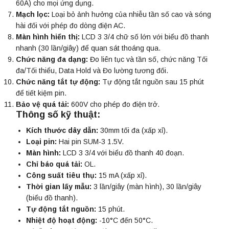
60A) cho mọi ứng dụng.
Mạch lọc:
Loại bỏ ảnh hưởng của nhiễu tần số cao và sóng
hài đối với phép đo dòng điện AC.
Màn hình hiển thị:
LCD 3 3/4 chữ số lớn với biểu đồ thanh
nhanh (30 lần/giây) để quan sát thoáng qua.
Chức năng đa dạng:
Đo liên tục và tần số, chức năng Tối
đa/Tối thiểu, Data Hold và Đo lường tương đối.
Chức năng tắt tự động:
Tự động tắt nguồn sau 15 phút
để tiết kiệm pin.
Bảo vệ quá tải:
600V cho phép đo điện trở.
Thông số kỹ thuật:
Kích thước dây dẫn:
30mm tối đa (xấp xỉ).
Loại pin:
Hai pin SUM-3 1.5V.
Màn hình:
LCD 3 3/4 với biểu đồ thanh 40 đoạn.
Chỉ báo quá tải:
OL.
Công suất tiêu thụ:
15 mA (xấp xỉ).
Thời gian lấy mẫu:
3 lần/giây (màn hình), 30 lần/giây
(biểu đồ thanh).
Tự động tắt nguồn:
15 phút.
Nhiệt độ hoạt động:
-10°C đến 50°C.