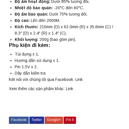
Độ ẩm hoạt động:
Dưới 85% tương đối.
Nhiệt độ bảo quản:
-20°C đến 60°C.
Độ ẩm bảo quản:
Dưới 75% tương đối.
Độ cao:
Lên đến 2000M.
Kích thước:
210mm (D) x 62.0mm (R) x 35.6mm (C) /
8.3″ (D) x 2.4″ (R) x 1.4″ (C).
Khối lượng:
200g (bao gồm pin).
Phụ kiện đi kèm:
Túi đựng x 1.
Hướng dẫn sử dụng x 1.
Pin 1.5V x 2.
Dây dẫn kiểm tra
Kết nối với chúng tôi qua Facebook:
Link
Xem thêm các sản phẩm khác:
Link
Facebook
Twitter
Google+
Pin It