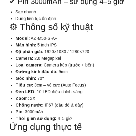
✔ Pin 3000mAh – sử dụng 4–5 giờ
Sạc nhanh
Dùng liên tục ổn định
⚙️ Thông số kỹ thuật
Model:
AZ-M50-S-AF
Màn hình:
5 inch IPS
Độ phân giải:
1920×1080 / 1280×720
Camera:
2.0 Megapixel
Loại camera:
Camera kép (trước + bên)
Đường kính đầu dò:
9mm
Góc nhìn:
70°
Tiêu cự:
3cm – vô cực (Auto Focus)
Đèn LED:
10 LED điều chỉnh sáng
Zoom:
3X
Chống nước:
IP67 (đầu dò & dây)
Pin:
3000mAh
Thời gian sử dụng:
4–5 giờ
Ứng dụng thực tế