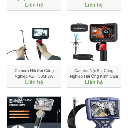
Liên hệ
Liên hệ
MS30
Camera Nội Soi Công
Camera Nội Soi Công
Nghiệp AZ-T50M-2W
Nghiệp Hai Ống Kính Cầm
Liên hệ
Liên hệ
Tay – Borescope
Articulating 6.5mm