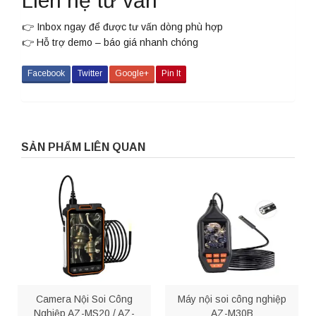
Liên hệ tư vấn
👉 Inbox ngay để được tư vấn dòng phù hợp
👉 Hỗ trợ demo – báo giá nhanh chóng
Facebook
Twitter
Google+
Pin It
SẢN PHẨM LIÊN QUAN
Camera Nội Soi Công
Máy nội soi công nghiệp
Nghiệp AZ-MS20 / AZ-
AZ-M30B