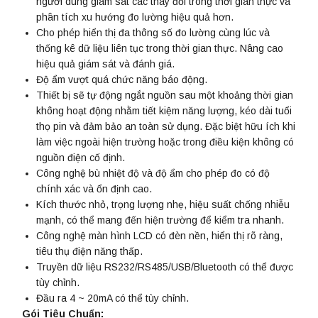
người dùng giám sát các thay đổi trong thời gian thực và
phân tích xu hướng đo lường hiệu quả hơn.
Cho phép hiển thị đa thông số đo lường cùng lúc và
thống kê dữ liệu liên tục trong thời gian thực. Nâng cao
hiệu quả giám sát và đánh giá.
Độ ẩm vượt quá chức năng báo động.
Thiết bị sẽ tự động ngắt nguồn sau một khoảng thời gian
không hoạt động nhằm tiết kiệm năng lượng, kéo dài tuổi
thọ pin và đảm bảo an toàn sử dụng. Đặc biệt hữu ích khi
làm việc ngoài hiện trường hoặc trong điều kiện không có
nguồn điện cố định.
Công nghệ bù nhiệt độ và độ ẩm cho phép đo có độ
chính xác và ổn định cao.
Kích thước nhỏ, trọng lượng nhẹ, hiệu suất chống nhiễu
mạnh, có thể mang đến hiện trường để kiểm tra nhanh.
Công nghệ màn hình LCD có đèn nền, hiển thị rõ ràng,
tiêu thụ điện năng thấp.
Truyền dữ liệu RS232/RS485/USB/Bluetooth có thể được
tùy chỉnh.
Đầu ra 4 ~ 20mA có thể tùy chỉnh.
Gói Tiêu Chuẩn: