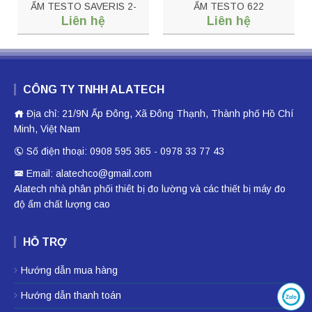
ẨM TESTO SAVERIS 2-
ẨM TESTO 622
Liên hệ
Liên hệ
H1
CÔNG TY TNHH ALATECH
Địa chỉ: 21/9N Ấp Đông, Xã Đông Thạnh, Thành phố Hồ Chí
Minh, Việt Nam
Số điện thoại: 0908 595 365 - 0978 33 77 43
Email: alatechco@gmail.com
Alatech nhà phân phối
thiêt bị đo lường
và các thiết bị
máy đo
độ ẩm
chất lượng cao
HỖ TRỢ
Hướng dẫn mua hàng
Hướng dẫn thanh toán