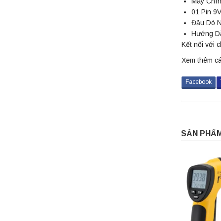
Máy Chín
01 Pin 9V
Đầu Dò N
Hướng D
Kết nối với 
Xem thêm c
Facebook
SẢN PHẨM