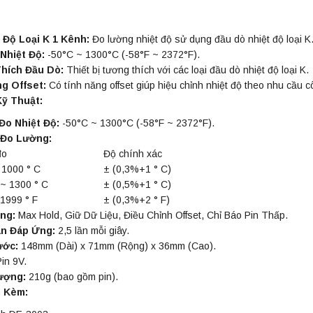
 Độ Loại K 1 Kênh:
Đo lường nhiệt độ sử dụng đầu dò nhiệt độ loại K
Nhiệt Độ:
-50°C ~ 1300°C (-58°F ~ 2372°F).
hích Đầu Dò:
Thiết bị tương thích với các loại đầu dò nhiệt độ loại K.
g Offset:
Có tính năng offset giúp hiệu chỉnh nhiệt độ theo nhu cầu c
ỹ Thuật:
Đo Nhiệt Độ:
-50°C ~ 1300°C (-58°F ~ 2372°F).
 Đo Lường:
đo
Độ chính xác
 1000 ° C
± (0,3%+1 ° C)
 ~ 1300 ° C
± (0,5%+1 ° C)
 1999 ° F
± (0,3%+2 ° F)
ng:
Max Hold, Giữ Dữ Liệu, Điều Chỉnh Offset, Chỉ Báo Pin Thấp.
an Đáp Ứng:
2,5 lần mỗi giây.
ước:
148mm (Dài) x 71mm (Rộng) x 36mm (Cao).
in 9V.
ượng:
210g (bao gồm pin).
i Kèm: