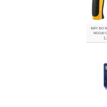
MÁY ĐO 
NGOẠI G
L
P