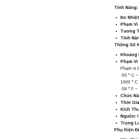
Tính Năng:
Đo Nhiệt
Phạm Vi 
Tương T
Tính Năn
Thông Số K
Khoảng 
Phạm Vi
Phạm vi 
-50 ° C ~
1000 ° C
-58 ° F ~
Chức Nă
Thời Gi
Kích Th
Nguồn:
P
Trọng L
Phụ Kiện Đ