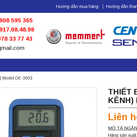
Hướng dẫn mua hàng
Hướng dẫn than
908 595 365
917.08.48.98
78 33 77 43
gmail.com
nh) Model DE-3003
THIẾT 
KÊNH) 
Liên h
MÔ TẢ NGẮN
Hãng sản xuất