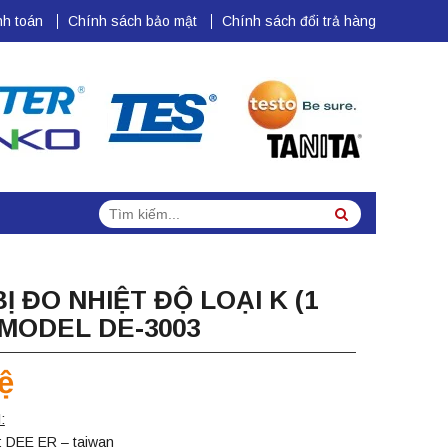
h toán
Chính sách bảo mật
Chính sách đổi trả hàng
Tìm
Search
kiếm:
BỊ ĐO NHIỆT ĐỘ LOẠI K (1
MODEL DE-3003
ệ
:
: DEE ER – taiwan