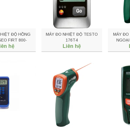
NHIỆT ĐỘ HỒNG
MÁY ĐO NHIỆT ĐỘ TESTO
MÁY ĐO
EO FIRT 800-
176T4
NGOẠI
iên hệ
Liên hệ
OCKET