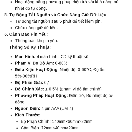
Hoạt động bằng phương pháp điện trở với khả năng bù
nhiệt độ tự động.
Tự Động Tắt Nguồn và Chức Năng Giữ Dữ Liệu:
Tự động tắt nguồn sau 5 phút để tiết kiệm pin.
Chức năng giữ dữ liệu.
Cảnh Báo Pin Yếu:
Thông báo khi pin yếu.
Thông Số Kỹ Thuật:
Màn Hình:
4 màn hình LCD kỹ thuật số
Phạm Vi Đo Độ Ẩm:
0-80%
Điều Kiện Hoạt Động:
Nhiệt độ: 0-60°C, Độ ẩm:
5%-90%RH
Độ Phân Giải:
0,1
Độ Chính Xác:
± 0,5% (phạm vi độ ẩm chính)
Phương Pháp Hoạt Động:
Điện trở, Bù nhiệt độ tự
động
Nguồn Điện:
4 pin AAA (UM-4)
Kích Thước:
Bộ Phận Chính: 140mm×60mm×22mm
Cảm Biến: 72mm×40mm×20mm