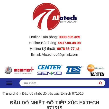
Hotline Bán hàng:
0908 595 365
Hotline Bán hàng:
0917.08.48.98
Hotline Kỹ thuật:
0978 33 77 43
Email: Alatechco@gmail.com
Tìm
Sea
kiếm:
Trang chủ
»
Đầu dò nhiệt độ tiếp xúc Extech 871515
ĐẦU DÒ NHIỆT ĐỘ TIẾP XÚC EXTECH
871515