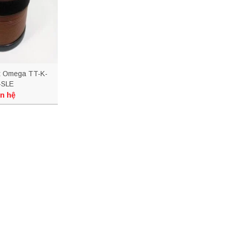
ệt Omega TT-K-
-SLE
n hệ