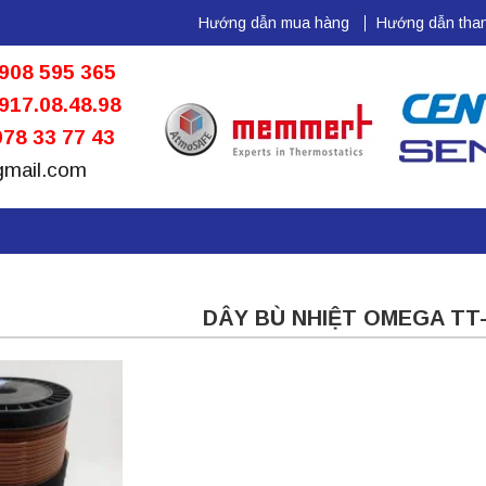
Hướng dẫn mua hàng
Hướng dẫn than
908 595 365
917.08.48.98
78 33 77 43
gmail.com
DÂY BÙ NHIỆT OMEGA TT-