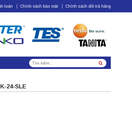
h toán
Chính sách bảo mật
Chính sách đổi trả hàng
Tìm
Search
kiếm:
K-24-SLE