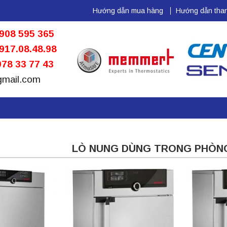
Hướng dẫn mua hàng
Hướng dẫn than
908 595 365
917.08.48.98
78 33 77 43
gmail.com
LÒ NUNG DÙNG TRONG PHÒNG