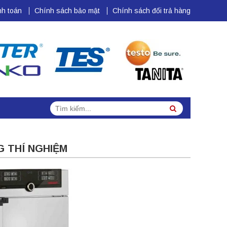
h toán
Chính sách bảo mật
Chính sách đổi trả hàng
Tìm
Search
kiếm:
 THÍ NGHIỆM