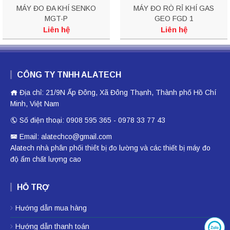
MÁY ĐO ĐA KHÍ SENKO
MÁY ĐO RÒ RỈ KHÍ GAS
MGT-P
GEO FGD 1
Liên hệ
Liên hệ
CÔNG TY TNHH ALATECH
Địa chỉ: 21/9N Ấp Đông, Xã Đông Thạnh, Thành phố Hồ Chí
Minh, Việt Nam
Số điện thoại: 0908 595 365 - 0978 33 77 43
Email: alatechco@gmail.com
Alatech nhà phân phối
thiêt bị đo lường
và các thiết bị
máy đo
độ ẩm
chất lượng cao
HỖ TRỢ
Hướng dẫn mua hàng
Hướng dẫn thanh toán