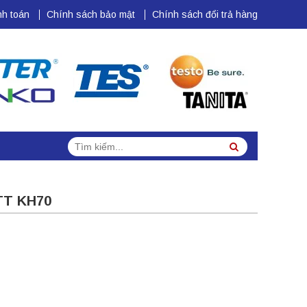
h toán
Chính sách bảo mật
Chính sách đổi trả hàng
Tìm
Search
kiếm:
TT KH70