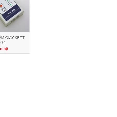
ẨM GIẤY KETT
H70
n hệ