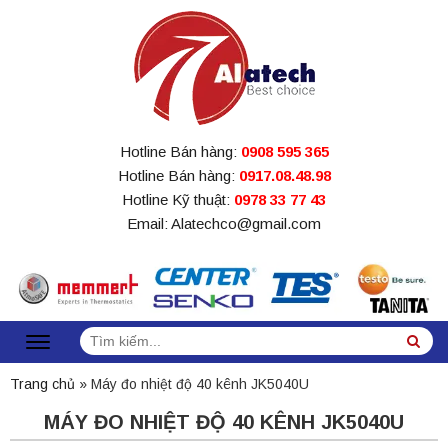
Hotline Bán hàng:
0908 595 365
Hotline Bán hàng:
0917.08.48.98
Hotline Kỹ thuật:
0978 33 77 43
Email: Alatechco@gmail.com
Tìm
Sea
kiếm:
Trang chủ
»
Máy đo nhiệt độ 40 kênh JK5040U
MÁY ĐO NHIỆT ĐỘ 40 KÊNH JK5040U