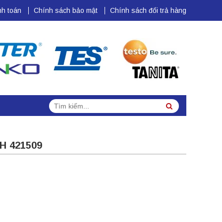
h toán
Chính sách bảo mật
Chính sách đổi trả hàng
Tìm
Search
kiếm:
H 421509