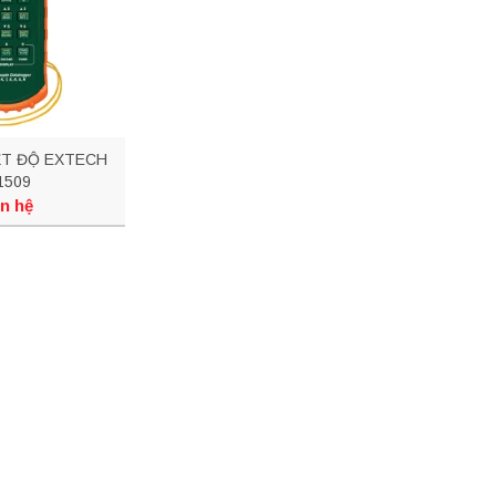
ỆT ĐỘ EXTECH
1509
n hệ