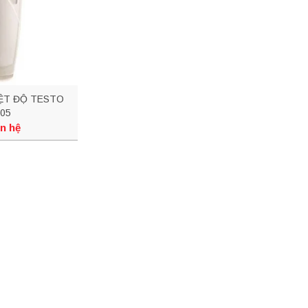
ỆT ĐỘ TESTO
05
n hệ