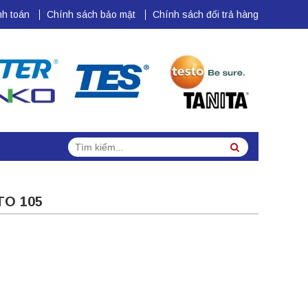
h toán
Chính sách bảo mật
Chính sách đổi trả hàng
Tìm
Search
kiếm:
TO 105