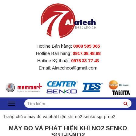
Hotline Bán hàng:
0908 595 365
Hotline Bán hàng:
0917.08.48.98
Hotline Kỹ thuật:
0978 33 77 43
Email: Alatechco@gmail.com
Tìm
Sea
kiếm:
Trang chủ
»
máy đo và phát hiện khí no2 senko sgt-p-no2
MÁY ĐO VÀ PHÁT HIỆN KHÍ NO2 SENKO
SGT-P-NO2