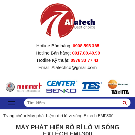
Hotline Bán hàng:
0908 595 365
Hotline Bán hàng:
0917.08.48.98
Hotline Kỹ thuật:
0978 33 77 43
Email: Alatechco@gmail.com
Tìm
Sea
kiếm:
Trang chủ
»
Máy phát hiện rò rỉ lò vi sóng Extech EMF300
MÁY PHÁT HIỆN RÒ RỈ LÒ VI SÓNG
EXTECH EMF300