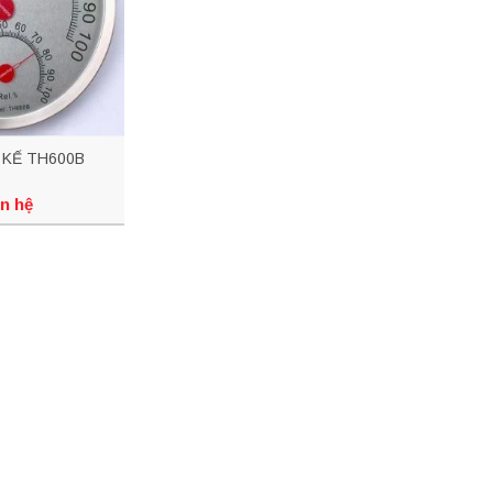
 KẾ TH600B
n hệ