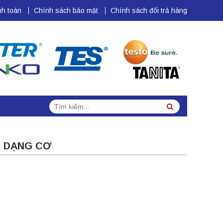
h toán
Chính sách bảo mật
Chính sách đổi trả hàng
Tìm
Search
kiếm:
G DẠNG CƠ