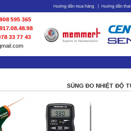
Hướng dẫn mua hàng
Hướng dẫn than
908 595 365
917.08.48.98
78 33 77 43
gmail.com
SÚNG ĐO NHIỆT ĐỘ T