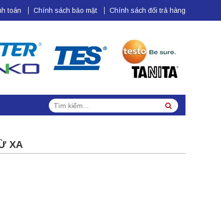
h toán
Chính sách bảo mật
Chính sách đổi trả hàng
Tìm
Search
kiếm:
Ừ XA