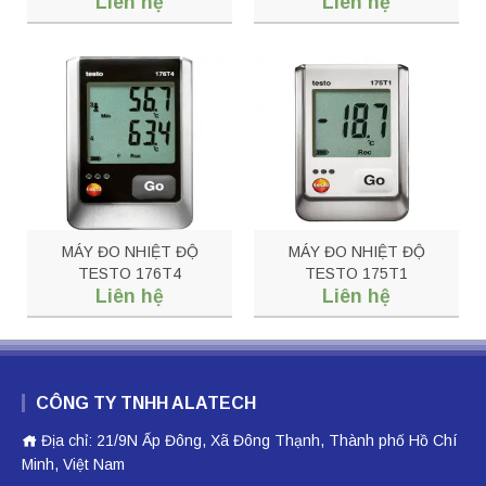
Liên hệ
Liên hệ
42510
MÁY ĐO NHIỆT ĐỘ
MÁY ĐO NHIỆT ĐỘ
TESTO 176T4
TESTO 175T1
Liên hệ
Liên hệ
CÔNG TY TNHH ALATECH
Địa chỉ: 21/9N Ấp Đông, Xã Đông Thạnh, Thành phố Hồ Chí
Minh, Việt Nam