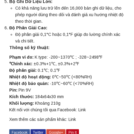
Bộ Ghi Dữ Liệu Lớn:
Có khả năng lưu trữ lên đến 16,000 bản ghi dữ liệu, cho
phép người dùng theo dõi và đánh giá xu hướng nhiệt độ
theo thời gian.
Độ Phân Giải Cao:
Độ phân giải 0,1°C hoặc 0,1°F giúp đo lường chính xác
và chi tiết.
Thông số kỹ thuật:
Phạm vi đo:
K type: -200~1370℃ ; -328~2498℉
℃hính xác:
±0.3%+1℃, ±0.3%+2℉
Độ phân giải:
0.1℃; 0.1℉
Nhiệt độ hoạt động:
0℃~50℃ (<80%RH)
Nhiệt độ bảo quản:
-10℃~60℃ (<70%RH)
Pin:
Pin 9V
Kích thước:
184x64x30 mm
Khối lượng:
Khoảng 210g
Kết nối với chúng tôi qua Facebook:
Link
Xem thêm các sản phẩm khác:
Link
Facebook
Twitter
Google+
Pin It