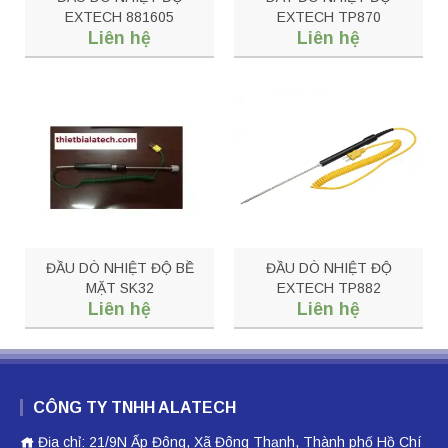
EXTECH 881605
EXTECH TP870
Liên hệ
Liên hệ
ĐẦU DÒ NHIỆT ĐỘ BỀ
ĐẦU DÒ NHIỆT ĐỘ
MẶT SK32
EXTECH TP882
Liên hệ
Liên hệ
CÔNG TY TNHH ALATECH
Địa chỉ: 21/9N Ấp Đông, Xã Đông Thạnh, Thành phố Hồ Chí