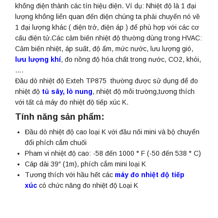
không điện thành các tín hiệu điện. Ví dụ: Nhiệt độ là 1 đại
lượng không liên quan đến điện chúng ta phải chuyển nó về
1 đại lượng khác ( điện trở, điện áp ) để phù hợp với các cơ
cấu điện tử.Các cảm biến nhiệt độ thường dùng trong HVAC:
Cảm biến nhiệt, áp suất, độ ẩm, mức nước, lưu lượng gió,
lưu lượng khí
, đo nồng độ hóa chất trong nước, CO2, khói,
….
Đầu dò nhiệt độ Exteh TP875 thường được sử dụng để đo
nhiệt độ
tủ sây, lò nung
, nhiệt độ môi trường,tương thích
với tất cả máy đo nhiệt độ tiếp xúc K.
Tính năng sản phẩm:
Đầu dò nhiệt độ cao loại K với đầu nối mini và bộ chuyển
đổi phích cắm chuối
Pham vi
nhiệt độ
cao: -58 đến 1000 ° F (-50 đến 538 ° C)
Cáp dài 39″ (1m), phích cắm mini loại K
Tương thích với hầu hết các
máy đo nhiệt độ tiếp
xúc
có chức năng đo nhiệt độ Loại K