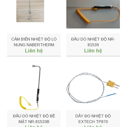
CẢM BIẾN NHIỆT ĐỘ LÒ
ĐẦU DÒ NHIỆT ĐỘ NR-
NUNG NABERTHERM
81539
Liên hệ
Liên hệ
TW-3100
ĐẦU DÒ NHIỆT ĐỘ BỀ
DÂY ĐO NHIỆT ĐỘ
MẶT NR-81533B
EXTECH TP870