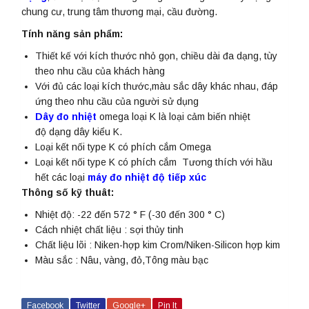
chung cư, trung tâm thương mại, cầu đường.
Tính năng sản phẩm:
Thiết kế với kích thước nhỏ gọn, chiều dài đa dạng, tùy
theo nhu cầu của khách hàng
Với đủ các loại kích thước,màu sắc dây khác nhau, đáp
ứng theo nhu cầu của người sử dụng
Dây đo nhiệt
omega loại K là loại cảm biến nhiệt
độ dạng dây kiểu K.
Loại kết nối type K có phích cắm Omega
Loại kết nối type K có phích cắm Tương thích với hầu
hết các loại
máy đo nhiệt độ tiếp xúc
Thông số kỹ thuât:
Nhiệt độ: -22 đến 572 ° F (-30 đến 300 ° C)
Cách nhiệt chất liệu : sợi thủy tinh
Chất liệu lõi : Niken-hợp kim Crom/Niken-Silicon hợp kim
Màu sắc : Nâu, vàng, đỏ,Tông màu bạc
Facebook
Twitter
Google+
Pin It