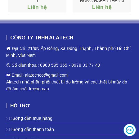
T
NUNG NABERTHERM
Liên hệ
Liên hệ
TW-3100
CÔNG TY TNHH ALATECH
Địa chỉ: 21/9N Ấp Đông, Xã Đông Thạnh, Thành phố Hồ Chí
Minh, Việt Nam
Số điện thoại: 0908 595 365 - 0978 33 77 43
Email: alatechco@gmail.com
Alatech nhà phân phối
thiêt bị đo lường
và các thiết bị
máy đo
độ ẩm
chất lượng cao
HỖ TRỢ
Hướng dẫn mua hàng
Hướng dẫn thanh toán