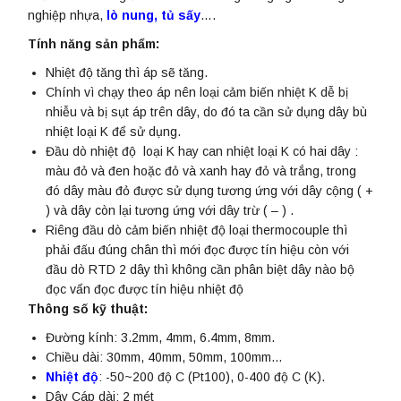
nghiệp nhựa,
lò nung, tủ sấy
….
Tính năng sản phẩm:
Nhiệt độ tăng thì áp sẽ tăng.
Chính vì chạy theo áp nên loại cảm biến nhiệt K dễ bị
nhiễu và bị sụt áp trên dây, do đó ta cần sử dụng dây bù
nhiệt loại K để sử dụng.
Đầu dò nhiệt độ loại K hay can nhiệt loại K có hai dây :
màu đỏ và đen hoặc đỏ và xanh hay đỏ và trắng, trong
đó dây màu đỏ được sử dụng tương ứng với dây cộng ( +
) và dây còn lại tương ứng với dây trừ ( – ) .
Riêng đầu dò cảm biến nhiệt độ loại thermocouple thì
phải đấu đúng chân thì mới đọc được tín hiệu còn với
đầu dò RTD 2 dây thì không cần phân biệt dây nào bộ
đọc vẩn đọc được tín hiệu nhiệt độ
Thông số kỹ thuật:
Đường kính: 3.2mm, 4mm, 6.4mm, 8mm.
Chiều dài: 30mm, 40mm, 50mm, 100mm…
Nhiệt độ
: -50~200 độ C (Pt100), 0-400 độ C (K).
Dây Cáp dài: 2 mét