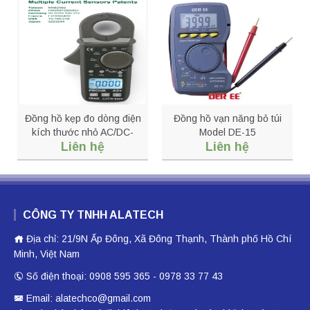
Đồng hồ kẹp đo dòng điện
Đồng hồ vạn năng bỏ túi
kích thước nhỏ AC/DC-
Model DE-15
Liên hệ
Liên hệ
PROVA A5+
CÔNG TY TNHH ALATECH
Địa chỉ: 21/9N Ấp Đông, Xã Đông Thạnh, Thành phố Hồ Chí
Minh, Việt Nam
Số điện thoại: 0908 595 365 - 0978 33 77 43
Email: alatechco@gmail.com