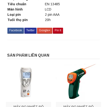
Tiêu chuẩn
EN 13485
Màn hình
LCD
Loại pin
2 pin AAA
Tuổi thọ pin
20h
Facebook
Twitter
Google+
Pin It
SẢN PHẨM LIÊN QUAN
MÁY ĐO NHIỆT ĐỘ
MÁY ĐO NHIỆT ĐỘ