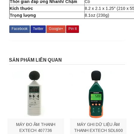
Thời gian đáp ứng Nhanh/ Chậm
Có
Kích thước
8.2 x 2.1 x 1.25″ (210 x 
Trọng lượng
8.1oz (230g)
Facebook
Twitter
Google+
Pin It
SẢN PHẨM LIÊN QUAN
MÁY ĐO ÂM THANH
MÁY GHI DỮ LIỆU ÂM
EXTECH 407736
THANH EXTECH SDL600