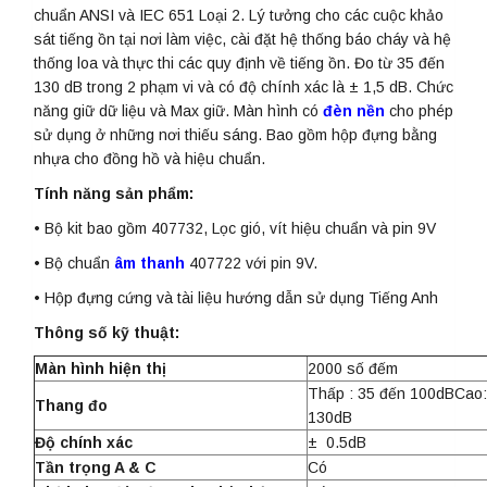
chuẩn ANSI và IEC 651 Loại 2. Lý tưởng cho các cuộc khảo
sát tiếng ồn tại nơi làm việc, cài đặt hệ thống báo cháy và hệ
thống loa và thực thi các quy định về tiếng ồn. Đo từ 35 đến
130 dB trong 2 phạm vi và có độ chính xác là ± 1,5 dB. Chức
năng giữ dữ liệu và Max giữ. Màn hình có
đèn nền
cho phép
sử dụng ở những nơi thiếu sáng. Bao gồm hộp đựng bằng
nhựa cho đồng hồ và hiệu chuẩn.
Tính năng sản phẩm:
• Bộ kit bao gồm 407732, Lọc gió, vít hiệu chuẩn và pin 9V
• Bộ chuẩn
âm thanh
407722 với pin 9V.
• Hộp đựng cứng và tài liệu hướng dẫn sử dụng Tiếng Anh
Thông số kỹ thuật:
Màn hình hiện thị
2000 số đếm
Thấp : 35 đến 100dBCao
Thang đo
130dB
Độ chính xác
± 0.5dB
Tần trọng A & C
Có