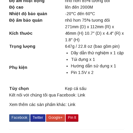
Độ ẩm hoạt động
nhỏ hơn 85% tương đối
Độ cao
lên đến 2000M
Nhiệt độ bảo quản
-20°C đến 60°C
Độ ẩm bảo quản
nhỏ hơn 75% tương đối
271mm (D) x 112mm (R) x
Kích thước
46mm (H) 10.7″ (D) x 4.4″ (R) x
1.8″ (H)
Trọng lượng
647g / 22.8 oz (bao gồm pin)
Dây dẫn thử nghiệm x 1 cặp
Túi đựng x 1
Hướng dẫn sử dụng x 1
Phụ kiện
Pin 1.5V x 2
Tùy chọn
Kẹp cá sấu
Kết nối với chúng tôi qua Facebook:
Link
Xem thêm các sản phẩm khác:
Link
Facebook
Twitter
Google+
Pin It