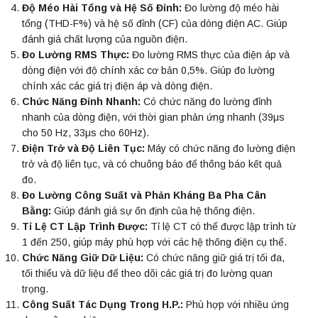
Độ Méo Hài Tổng và Hệ Số Đỉnh:
Đo lường độ méo hài
tổng (THD-F%) và hệ số đỉnh (CF) của dòng điện AC. Giúp
đánh giá chất lượng của nguồn điện.
Đo Lường RMS Thực:
Đo lường RMS thực của điện áp và
dòng điện với độ chính xác cơ bản 0,5%. Giúp đo lường
chính xác các giá trị điện áp và dòng điện.
Chức Năng Đỉnh Nhanh:
Có chức năng đo lường đỉnh
nhanh của dòng điện, với thời gian phản ứng nhanh (39μs
cho 50 Hz, 33μs cho 60Hz).
Điện Trở và Độ Liên Tục:
Máy có chức năng đo lường điện
trở và độ liên tục, và có chuông báo để thông báo kết quả
đo.
Đo Lường Công Suất và Phản Kháng Ba Pha Cân
Bằng:
Giúp đánh giá sự ổn định của hệ thống điện.
Tỉ Lệ CT Lập Trình Được:
Tỉ lệ CT có thể được lập trình từ
1 đến 250, giúp máy phù hợp với các hệ thống điện cụ thể.
Chức Năng Giữ Dữ Liệu:
Có chức năng giữ giá trị tối đa,
tối thiểu và dữ liệu để theo dõi các giá trị đo lường quan
trọng.
Công Suất Tác Dụng Trong H.P.:
Phù hợp với nhiều ứng