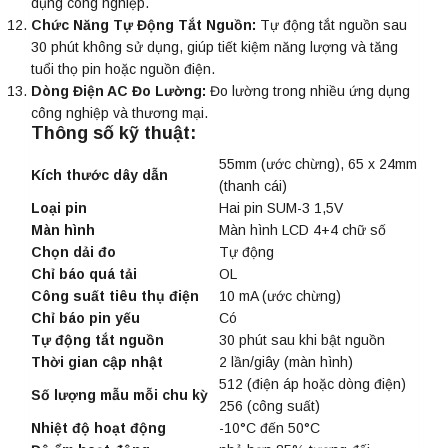
dụng công nghiệp.
Chức Năng Tự Động Tắt Nguồn:
Tự động tắt nguồn sau
30 phút không sử dụng, giúp tiết kiệm năng lượng và tăng
tuổi thọ pin hoặc nguồn điện.
Dòng Điện AC Đo Lường:
Đo lường trong nhiều ứng dụng
công nghiệp và thương mại.
Thông số kỹ thuật:
55mm (ước chừng), 65 x 24mm
Kích thước dây dẫn
(thanh cái)
Loại pin
Hai pin SUM-3 1,5V
Màn hình
Màn hình LCD 4+4 chữ số
Chọn dải đo
Tự động
Chỉ báo quá tải
OL
Công suất tiêu thụ điện
10 mA (ước chừng)
Chỉ báo pin yếu
Có
Tự động tắt nguồn
30 phút sau khi bật nguồn
Thời gian cập nhật
2 lần/giây (màn hình)
512 (điện áp hoặc dòng điện)
Số lượng mẫu mỗi chu kỳ
256 (công suất)
Nhiệt độ hoạt động
-10°C đến 50°C