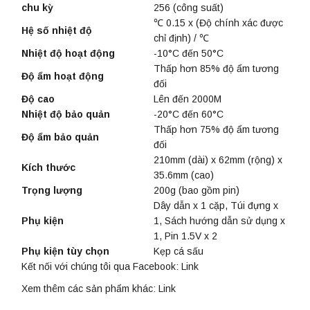
chu kỳ
256 (công suất)
℃ 0.15 x (Độ chính xác được
Hệ số nhiệt độ
chỉ định) / ℃
Nhiệt độ hoạt động
-10°C đến 50°C
Thấp hơn 85% độ ẩm tương
Độ ẩm hoạt động
đối
Độ cao
Lên đến 2000M
Nhiệt độ bảo quản
-20°C đến 60°C
Thấp hơn 75% độ ẩm tương
Độ ẩm bảo quản
đối
210mm (dài) x 62mm (rộng) x
Kích thước
35.6mm (cao)
Trọng lượng
200g (bao gồm pin)
Dây dẫn x 1 cặp, Túi đựng x
Phụ kiện
1, Sách hướng dẫn sử dụng x
1, Pin 1.5V x 2
Phụ kiện tùy chọn
Kẹp cá sấu
Kết nối với chúng tôi qua Facebook:
Link
Xem thêm các sản phẩm khác:
Link