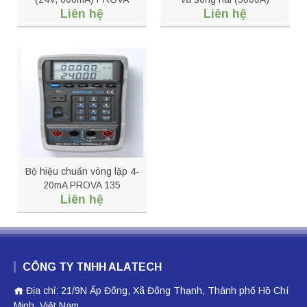
Liên hệ
Liên hệ
200A-24
PROVA 6830A + 3007
Bộ hiệu chuẩn vòng lặp 4-
20mA PROVA 135
Liên hệ
CÔNG TY TNHH ALATECH
Địa chỉ: 21/9N Ấp Đông, Xã Đông Thạnh, Thành phố Hồ Chí
Minh, Việt Nam