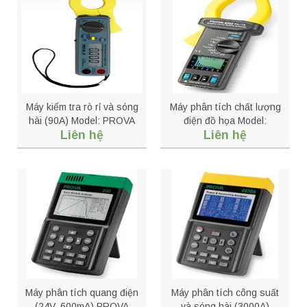
Máy kiểm tra rò rỉ và sóng
Máy phân tích chất lượng
hài (90A) Model: PROVA
điện đồ họa Model:
Liên hệ
Liên hệ
23
PROVA 6200
Máy phân tích quang điện
Máy phân tích công suất
(24V, 600mA) PROVA
và sóng hài (3000A)