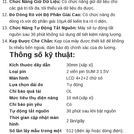
Chức Năng Giữ Dữ Liệu:
Có chức năng giữ dữ liệu cho
các giá trị tối đa, tối thiểu và dữ liệu đo được.
Đo Dòng Rò với Độ Phân Giải Cao:
Có chức năng đo
dòng rò với độ phân giải 10μA để kiểm tra rò rỉ điện.
Chức Năng Tự Động Tắt Nguồn:
Máy sẽ tự động tắt
nguồn sau 30 phút không sử dụng để tiết kiệm năng lượng.
Kẹp Được Che Chắn:
Kẹp của máy được thiết kế để không
bị nhiễu bên ngoài, đảm bảo độ chính xác của đo lường.
Thông số kỹ thuật
:
Kích thước dây dẫn
30mm (xấp xỉ)
Loại pin
2 viên pin SUM-3 1.5V
Màn hình
LCD 4+2+2 chữ số
Lựa chọn dải đo
Tự động
Chỉ báo quá tải
OL
Mức tiêu thụ điện năng
10 mA (xấp xỉ)
Chỉ báo pin yếu
Có
Tự động tắt nguồn
30 phút sau khi bật nguồn
Thời gian cập nhật màn
2 lần/giây
hình
Số lần lấy mẫu trong một
512 (điện áp hoặc dòng điện);