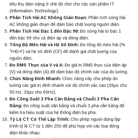
tiêu thụ điện năng ở chế độ chờ cho các sản phẩm IT
(Information Technology).
Phân Tích Hài AC Không Gián Đoạn:
Phân tích sóng hài
AC không gián đoạn để đảm bảo chất lượng nguồn điện.
Phân Tích Hài Bậc 1 đến Bậc 99:
Đo sóng hài từ bậc 1
đến bậc 99 cho cả điện áp và dòng điện.
Tổng Độ Méo Hài và Hệ Số Đỉnh:
Đo tổng độ méo hài (%
THD-F) và hệ số đỉnh (CF) để đánh giá chất lượng của
nguồn điện.
Đo RMS Thực của V và A:
Đo giá trị RMS thực của điện áp
(V) và dòng điện (A) để đảm bảo độ chính xác của đo lường.
Chức Năng Đỉnh Nhanh:
Chức năng này cho phép đo
lường các giá trị đỉnh nhanh với độ chính xác cao (39μs cho
50 Hz, 33μs cho 60Hz).
Đo Công Suất 3 Pha Cân Bằng và Chuỗi 3 Pha Cân
Bằng:
Đo công suất cân bằng và chuỗi 3 pha cân bằng để
kiểm tra hiệu suất của hệ thống điện ba pha.
Tỷ Lệ CT Có Thể Lập Trình:
Cho phép người dùng lập
trình tỷ lệ CT từ 1 đến 250 để phù hợp với các loại dòng
điện khác nhau.