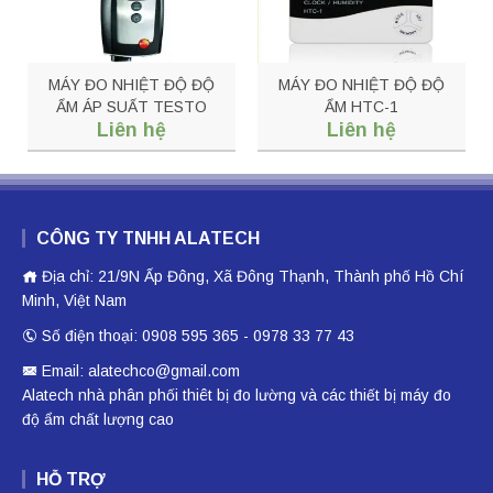
MÁY ĐO NHIỆT ĐỘ ĐỘ
MÁY ĐO NHIỆT ĐỘ ĐỘ
ẨM ÁP SUẤT TESTO
ẨM HTC-1
Liên hệ
Liên hệ
635-1
CÔNG TY TNHH ALATECH
Địa chỉ: 21/9N Ấp Đông, Xã Đông Thạnh, Thành phố Hồ Chí
Minh, Việt Nam
Số điện thoại: 0908 595 365 - 0978 33 77 43
Email: alatechco@gmail.com
Alatech nhà phân phối
thiêt bị đo lường
và các thiết bị
máy đo
độ ẩm
chất lượng cao
HỖ TRỢ