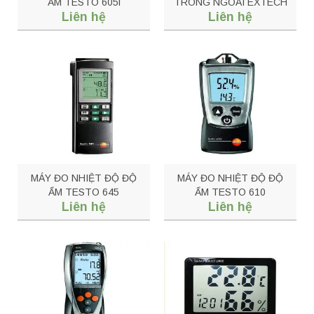
ẨM TESTO 605i
TRONG NGOÀI EXTECH
Liên hệ
Liên hệ
401014
MÁY ĐO NHIỆT ĐỘ ĐỘ
MÁY ĐO NHIỆT ĐỘ ĐỘ
ẨM TESTO 645
ẨM TESTO 610
Liên hệ
Liên hệ